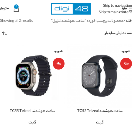
Skip to navigation
0
منو
۰
تومان
Skip to main content
خانه
محصولات برچسب خورده “ساعت هوشمند تلزیل”
Showing all 2 results
نمایش سایدبار
ناموجود
ناموجود
ویژه
ویژه
ساعت هوشمند TC52 Telzeal
ساعت هوشمند TC55 Telzeal
گجت
گجت