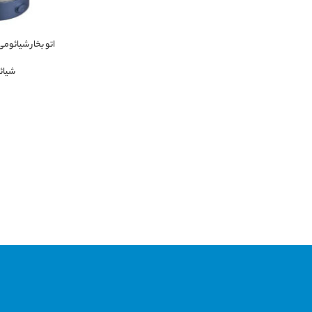
اتو بخار شیائومی erma GT10W
شیائو