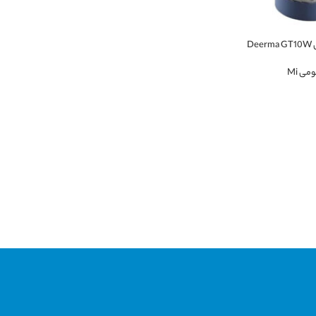
De
می Mi