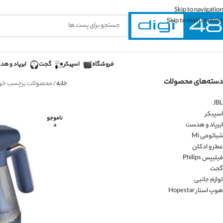
Skip to navigation
Skip to main content
فروشگاه
اسپیکر
گجت
ایرپاد و ه
دسته‌های محصولات
خانه
محصولات برچسب خورده “a GT10W
JBL
اسپیکر
ناموجو
ایرپاد و هدست
د
شیائومی Mi
عطر و ادکلن
فیلیپس Philips
گجت
لوازم جانبی
هوپ استار Hopestar