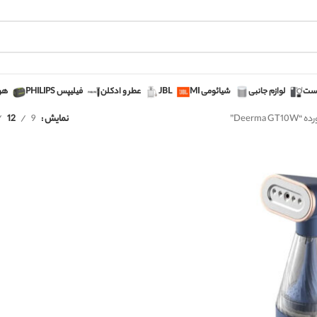
دست
لوازم جانبی
شیائومی MI
JBL
عطر و ادکلن
فیلیپس PHILIPS
هوپ 
Deerm”
نمایش
9
12