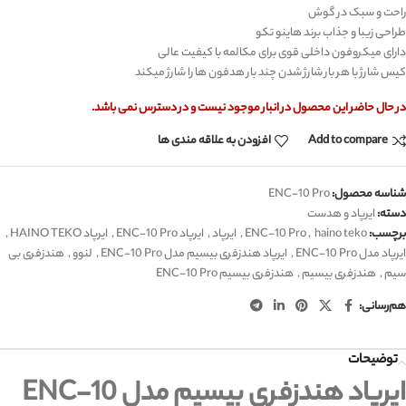
راحت و سبک در گوش
طراحی زیبا و جذاب برند هاینو تکو
دارای میکروفون داخلی قوی برای مکالمه با کیفیت عالی
کیس شارژ با هر بار شارژ شدن چند بار هدفون ها را شارژ میکند
در حال حاضر این محصول در انبار موجود نیست و در دسترس نمی باشد.
Add to compare
افزودن به علاقه مندی ها
شناسه محصول:
ENC-10 Pro
دسته:
ایرپاد و هدست
برچسب:
haino teko
,
ENC-10 Pro
,
ایرپاد
,
ایرپاد ENC-10 Pro
,
ایرپاد HAINO TEKO
,
ایرپاد مدل ENC-10 Pro
,
ایرپاد هندزفری بیسیم مدل ENC-10 Pro
,
لنوو
,
هندزفری بی
سیم
,
هندزفری بیسیم
,
هندزفری بیسیم ENC-10 Pro
هم‌رسانی:
توضیحات
ایرپاد هندزفری بیسیم مدل ENC-10