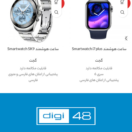
ویژه
ویژه
ساعت هوشمند Smartwatch i7 plus
ساعت هوشمند Smartwatch SK9
گجت
گجت
قابلیت مکالمه:دارد
قابلیت مکالمه:دارد
سری 6
پشتیبانی از اعلان های فارسی و منوی
پشتیباتی از اعلان های فارسی
فارسی
مجیک باتون و دکمه پاور فعال
دکمه جانبی و دکمه پاور فعال
سایز 44mm
سایز 41mm
قابلیت گذاشتن تصویر زمینه دلخواه
قابلیت گذاشتن تصویر زمینه دلخواه
صفحه نمایش لمسی: بله
فایند دیوایس
صفحه نمایش فول اسکرین
یادآوری کم تحرکی
نوع کاربری: رسمی روزمره ورزشی
صفحه نمایش لمسی: بله
مشابه اپل واچ سری 6
صفحه نمایش فول اسکرین
فرم صفحه: مربع
نوع کاربری: رسمی روزمره ورزشی