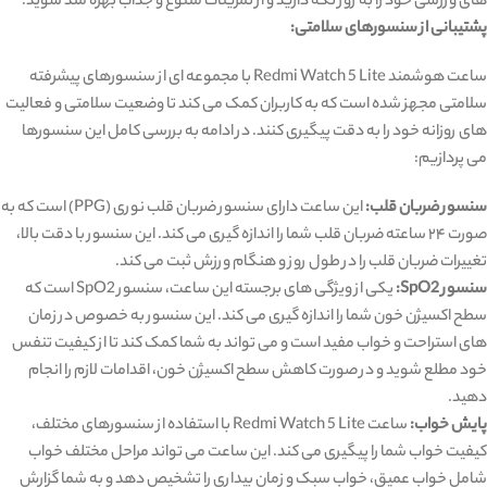
های ورزشی خود را به روز نگه دارید و از تمرینات متنوع و جذاب بهره‌ مند شوید.
پشتیبانی از سنسورهای سلامتی:
ساعت هوشمند Redmi Watch 5 Lite با مجموعه ‌ای از سنسورهای پیشرفته
سلامتی مجهز شده است که به کاربران کمک می‌ کند تا وضعیت سلامتی و فعالیت‌
های روزانه خود را به دقت پیگیری کنند. در ادامه به بررسی کامل این سنسورها
می ‌پردازیم:
سنسور ضربان قلب:
این ساعت دارای سنسور ضربان قلب نوری (PPG) است که به
صورت ۲۴ ساعته ضربان قلب شما را اندازه‌ گیری می‌ کند. این سنسور با دقت بالا،
تغییرات ضربان قلب را در طول روز و هنگام ورزش ثبت می‌ کند.
سنسور SpO2:
یکی از ویژگی‌ های برجسته این ساعت، سنسور SpO2 است که
سطح اکسیژن خون شما را اندازه‌ گیری می‌ کند. این سنسور به خصوص در زمان‌
های استراحت و خواب مفید است و می ‌تواند به شما کمک کند تا از کیفیت تنفس
خود مطلع شوید و در صورت کاهش سطح اکسیژن خون، اقدامات لازم را انجام
دهید.
پایش خواب:
ساعت Redmi Watch 5 Lite با استفاده از سنسورهای مختلف،
کیفیت خواب شما را پیگیری می ‌کند. این ساعت می ‌تواند مراحل مختلف خواب
شامل خواب عمیق، خواب سبک و زمان بیداری را تشخیص دهد و به شما گزارش