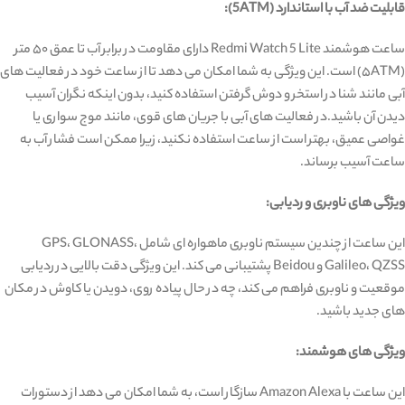
قابلیت ضد آب با استاندارد (5ATM):
ساعت هوشمند Redmi Watch 5 Lite دارای مقاومت در برابر آب تا عمق ۵۰ متر
(۵ATM) است. این ویژگی به شما امکان می ‌دهد تا از ساعت خود در فعالیت ‌های
آبی مانند شنا در استخر و دوش گرفتن استفاده کنید، بدون اینکه نگران آسیب
دیدن آن باشید.در فعالیت‌ های آبی با جریان‌ های قوی، مانند موج‌ سواری یا
غواصی عمیق، بهتر است از ساعت استفاده نکنید، زیرا ممکن است فشار آب به
ساعت آسیب برساند.
ویژگی‌ های ناوبری و ردیابی:
این ساعت از چندین سیستم ناوبری ماهواره ‌ای شامل GPS، GLONASS،
Galileo، QZSS و Beidou پشتیبانی می ‌کند. این ویژگی دقت بالایی در ردیابی
موقعیت و ناوبری فراهم می ‌کند، چه در حال پیاده‌ روی، دویدن یا کاوش در مکان‌
های جدید باشید.
ویژگی ‌های هوشمند:
این ساعت با Amazon Alexa سازگار است، به شما امکان می ‌دهد از دستورات