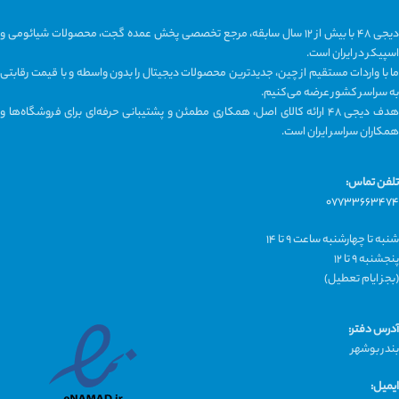
فایند دیوایس
فرم صفحه: گرد
جنس بدنه: الومینیوم الیاژ شده
جنس بدنه: استیل ضد حساسیت
دیجی ۴۸ با بیش از ۱۲ سال سابقه، مرجع تخصصی پخش عمده گجت، محصولات شیائومی و
حسگرها:ضربان قلب,کیفیت
حسگرها:ضربان قلب,کیفیت
اسپیکر در ایران است.
خواب,اکسیژن خون و ...
خواب,اکسیژن خون و ...
ما با واردات مستقیم از چین، جدیدترین محصولات دیجیتال را بدون واسطه و با قیمت رقابتی
به سراسر کشور عرضه می‌کنیم.
هدف دیجی ۴۸ ارائه کالای اصل، همکاری مطمئن و پشتیبانی حرفه‌ای برای فروشگاه‌ها و
همکاران سراسر ایران است.
تلفن تماس:
۰۷۷۳۳۶۶۳۴۷۴
شنبه تا چهارشنبه ساعت ۹ تا ۱۴
پنجشنبه ۹ تا ۱۲
(بجز ایام تعطیل)
آدرس دفتر:
بندر بوشهر
ایمیل: