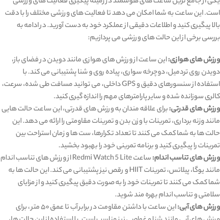
یکی از جامع ‌ترین ساعت‌ های هوشمند در زمینه پیگیری فعالیت‌ های ورزشی
است. این ساعت به شما امکان می‌ دهد تا فعالیت‌ های ورزشی مختلف را با دقت
بالا پیگیری کنید و اطلاعات دقیقی از عملکرد خود به دست آورید. در ادامه به
بررسی برخی از این حالت ‌های ورزشی می‌ پردازیم:
ورزش ‌های هوازی:
این ساعت از ورزش‌ های هوازی مانند دویدن در فضای باز،
دویدن روی تردمیل، دوچرخه‌ سواری، پیاده‌ روی و شنا پشتیبانی می‌ کند. با
استفاده از سنسورهای دقیق و GPS داخلی، می ‌توانید مسافت طی شده، سرعت،
کالری سوزانده شده و سایر پارامترهای مهم را اندازه ‌گیری کنید.
ورزش ‌های قدرتی:
برای علاقه‌ مندان به ورزش‌ های قدرتی، این ساعت حالت‌ هایی
مانند وزنه‌ برداری، تمرینات با وزن بدن و تمرینات مقاومتی را ارائه می‌ دهد. این
حالت ‌ها به شما کمک می‌ کنند تا تعداد تکرارها، ست ‌ها و زمان استراحت بین
تمرینات را پیگیری کنید و برنامه تمرینی خود را بهبود بخشید.
ورزش ‌های تناسب اندام:
ساعت Redmi Watch 5 Lite از ورزش ‌های تناسب اندام
مانند یوگا، پیلاتس، تمرینات HIIT و رقص نیز پشتیبانی می ‌کند. این حالت ‌ها به
شما کمک می‌ کنند تا تمرینات خود را به صورت دقیق پیگیری کنید و از مزایای
سلامتی و تناسب اندام بهره ‌مند شوید.
ورزش‌ های آبی:
این ساعت با داشتن مقاومت در برابر آب تا عمق ۵۰ متر ، برای