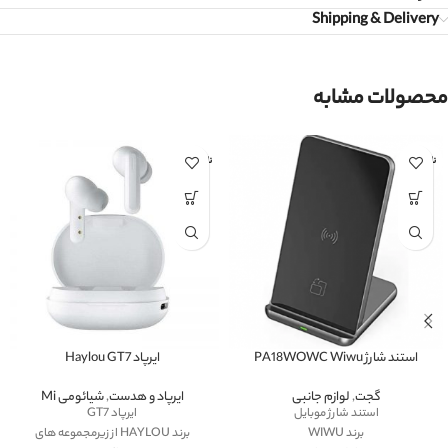
Shipping & Delivery
محصولات مشابه
ناموجود
ناموجود
استند شارژ PA18WOWC Wiwu
ایرپاد Haylou GT7
گجت
,
لوازم جانبی
ایرپاد و هدست
,
شیائومی Mi
استند شارژ موبایل
ایرپاد GT7
برند WIWU
برند HAYLOU از زیرمجموعه های