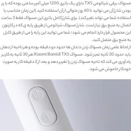
مسواک برقی شیائومی TX5 دارای یک باتری 1200 میلی آمپر ساعتی بوده که با پر
بودن شارژ آن می توانید تا 60 روز متوالی از آن استفاده کنید (این زمان متناسب با
استفاده شما می تواند تغیر کند). برای شارژ کامل باتری این مسواک فقط 3 ساعت
اتصال به منبع برق نیاز است. شارژ مسواک شیائومی از طریق پایه ی که در کارتون
این محصول قرار دارد انجام می شود؛ شما می توانید این پایه را می از طریق کابل
به منبع برق متصل کنید.
از لحاظ علمی زمان مسواک زدن دندان ها حدود دو دقیقه بوده و هر ناحیه از دهان
باید حدود 30 ثانیه تمیز شود. مسواک Xiaomi Bomidi TX5 هر 30 ثانیه به کاربر
یادآوری می کند که ناحیه مسواک زدن را تغییر دهد و بعد از 2 دقیقه کار به صورت
خودکار خاموش می شود.