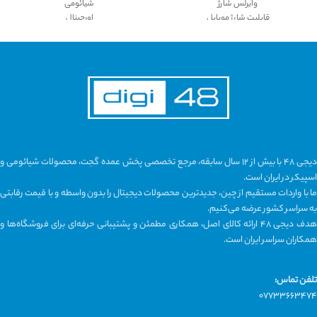
وایرلس شارژ
شیائومی
قابلیت شارژ موبایل
اورجینال
ورودی QC/PD: 18W USB-C
نویز کنسلینگ قوی
خروجی 5W/10W/15W
دارای حالت تاخیر کم 65 میلی ثانیه
استند دارای پایه ایستایی
مکالمه و پخش موزیک عالی
دارای ولتاژ استاندارد دستگاه
دارای 4 میکروفون برای مکالمه فوق العاده
دارای محافظ دمای بیش از حد برای یک
تا 20 ساعت شارژدهی با کیس شارژ
شارژ ایمن و استاندارد
مقاومت در برابر آب و عرق
متریال فوق العاده با کیفیت و کار آمد
سنسور کنترل لمسی
طراحی جذاب و منحصر به فرد
سنسور مجاورت گوش
مناسب استفاده در محیط های مختلف
و...
مثل محیط کار،خانه و...
دیجی ۴۸ با بیش از ۱۲ سال سابقه، مرجع تخصصی پخش عمده گجت، محصولات شیائومی و
اسپیکر در ایران است.
ما با واردات مستقیم از چین، جدیدترین محصولات دیجیتال را بدون واسطه و با قیمت رقابتی
به سراسر کشور عرضه می‌کنیم.
هدف دیجی ۴۸ ارائه کالای اصل، همکاری مطمئن و پشتیبانی حرفه‌ای برای فروشگاه‌ها و
همکاران سراسر ایران است.
تلفن تماس:
۰۷۷۳۳۶۶۳۴۷۴