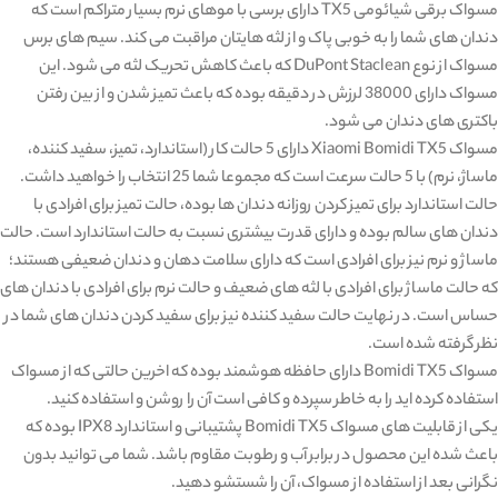
مسواک برقی شیائومی TX5 دارای برسی با موهای نرم بسیار متراکم است که
دندان های شما را به خوبی پاک و از لثه هایتان مراقبت می کند. سیم های برس
مسواک از نوع DuPont Staclean که باعث کاهش تحریک لثه می شود. این
مسواک دارای 38000 لرزش در دقیقه بوده که باعث تمیز شدن و از بین رفتن
باکتری های دندان می شود.
مسواک Xiaomi Bomidi TX5 دارای 5 حالت کار (استاندارد، تمیز، سفید کننده،
ماساژ، نرم) با 5 حالت سرعت است که مجموعا شما 25 انتخاب را خواهید داشت.
حالت استاندارد برای تمیز کردن روزانه دندان ها بوده، حالت تمیز برای افرادی با
دندان های سالم بوده و دارای قدرت بیشتری نسبت به حالت استاندارد است. حالت
ماساژ و نرم نیز برای افرادی است که دارای سلامت دهان و دندان ضعیفی هستند؛
که حالت ماساژ برای افرادی با لثه های ضعیف و حالت نرم برای افرادی با دندان های
حساس است. در نهایت حالت سفید کننده نیز برای سفید کردن دندان های شما در
نظر گرفته شده است.
مسواک Bomidi TX5 دارای حافظه هوشمند بوده که اخرین حالتی که از مسواک
استفاده کرده اید را به خاطر سپرده و کافی است آن را روشن و استفاده کنید.
یکی از قابلیت های مسواک Bomidi TX5 پشتیبانی و استاندارد IPX8 بوده که
باعث شده این محصول در برابر آب و رطوبت مقاوم باشد. شما می توانید بدون
نگرانی بعد از استفاده از مسواک، آن را شستشو دهید.