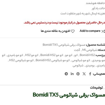
حافظه هوشمند
حالت یادآور
هزینه ارسال شهر به شهر متفاوت است
در حال حاضر این محصول در انبار موجود نیست و در دسترس نمی باشد.
Add to compare
افزودن به علاقه مندی ها
شناسه محصول:
مسواک برقی شیائومی Bomidi TX5
دسته:
شیائومی Mi
,
گجت
برچسب:
Bomidi HS2
,
اتو
,
اتو مو
,
اتو مو Bomidi HS2
,
اتو مو HS2
,
اتو مو بامیدی
,
اتو
مو بومیدی
,
اتو مو شیائومی
,
اتو مو شیائومی Bomidi HS2
,
اتو مو شیائومی HS2
,
بامیدی
,
بومیدی
,
شیائومی
هم‌رسانی:
توضیحات
مسواک برقی شیائومی Bomidi TX5