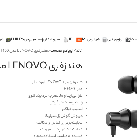
دست
لوازم جانبی
شیائومی MI
JBL
عطر و ادکلن
فیلیپس PHILIPS
هوپ 
خانه
ایرپاد و هدست
هندزفری LENOVO مدل HF130
هندزفری LENOVO مدل HF130
هندزفری برند LENOVO اورجینال
مدل HF130
طراحی زیبا و منحصر به فرد برند لنوو
راحت و سبک در گوش
استریو فراگیر
درپوش گوش ژل سیلیکا
قابلیت برقراری تماس و مکالمه
قابلیت مکث و پخش موزیک
کاربردی و مناسب استفاده روزمره