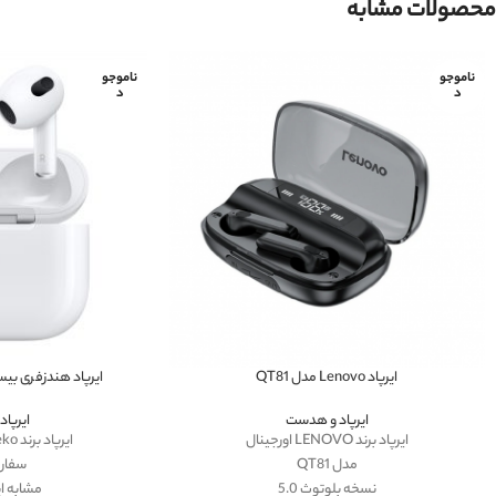
محصولات مشابه
ناموجو
ناموجو
د
د
ایرپاد Lenovo مدل QT81
ایرپاد هندزفری بیسیم مدل
ایرپاد و هدست
ایرپا
ایرپاد برند LENOVO اورجینال
ایرپاد برند haino teko اورجینال
مدل QT81
سفار
نسخه بلوتوث 5.0
مشابه ای