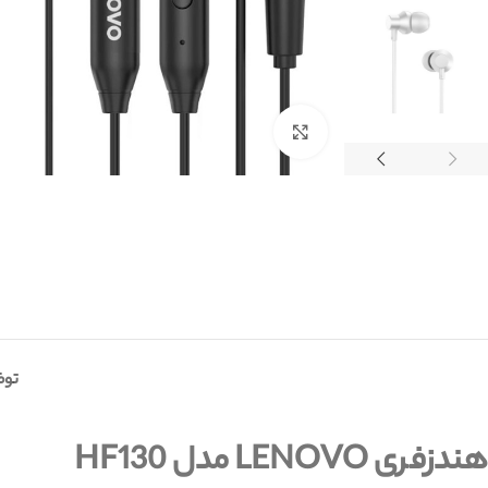
برای بزرگنمایی کلیک کنید
توض
هندزفری LENOVO مدل HF130