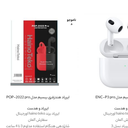
ناموجو
د
 ENC-P3 pro
ایرپاد هندزفری بیسیم مدل POP-2022 pro
د و هدست
ایرپاد و هدست
ایرپاد برند haino teko اورجینال
ش آلمان
سفارش آلمان
رپاد نسل 3
شارژدهی هنگام استفاده مداوم 3 تا 4 ساعت