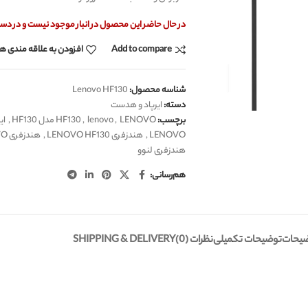
در حال حاضر این محصول در انبار موجود نیست و در دس
Add to compare
افزودن به علاقه مندی ها
شناسه محصول:
Lenovo HF130
دسته:
ایرپاد و هدست
برچسب:
LENOVO مدل HF130
,
lenovo
,
HF130
,
ای
LENOVO
,
هندزفری LENOVO HF130
,
هندزفری LENOVO مدل HF130
هندزفری لنوو
هم‌رسانی:
یحات
توضیحات تکمیلی
نظرات (0)
SHIPPING & DELIVERY