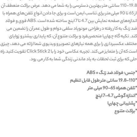
19.8-110 سانتی متر بهترین دسترسی را به شما می دهد. عرض براکت منعطف آن
از 65 تا 90 میلی‌متر برای تناسب ایمن است و برای جا دادن انواع تلفن‌های همراه با
اندازه‌های صفحه نمایش بین 4.7 تا 7 اینچ ساخته شده است. ABS قوی و فولاد
ضد زنگ به کار رفته در طراحی مونوپاد سلفی دوام و طول عمر آن را تضمین می
کند. تکیه گاه چهارپا منحصربفرد و براکت متنوع آن، که پایداری بیشتر و زوایای
مختلف عکسبرداری را برای همه نیازهای تصویر و ویدیوی شما ارائه می دهد، چیزی
است که آن را متمایز می کند. تجربه عکاسی خود را با Click Stick 2 تقویت کنید.راه
حلی که برای ثبت لحظات به یاد ماندنی زندگی شما به کار می رود.
*جنس: فولاد ضد زنگ + ABS
*19.8-110 سانتی متر طول قابل تنظیم
*تلفن همراه 65-90 میلی متر
*اندازه گوشی 4.7-7 اینچ
*پشتیبانی چهارپا
*براکت متنوع