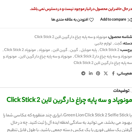
در حال حاضر این محصول در انبار موجود نیست و در دسترس نمی باشد.
Add to compare
افزودن به علاقه مندی ها
شناسه محصول:
مونوپاد و سه پایه چراغ دار گرین لاین Click Stick 2
دسته:
گجت
,
لوازم جانبی
برچسب:
Click Stick 2
,
پایه موبایل
,
گرین
,
گرین لاین
,
مونوپاد
,
مونوپاد Click Stick 2
,
مونوپاد و سه پایه چراغ دار Click Stick 2
,
مونوپاد و سه پایه چراغ دار گرین لاین
,
مونوپاد و
سه پایه چراغ دار گرین لاین Click Stick 2
هم‌رسانی:
توضیحات
مونوپاد و سه پایه چراغ دار گرین لاین Click Stick 2
با Green Lion Click Stick 2 Selfie Stick، ابزاری چند منظوره که عکاسی شما را
بهبود می بخشد، می توانید به سادگی لحظه ایده آل را ثبت کنید. چه در حال
گرفتن یک سلفی فوری یا یک عکس دسته جمعی باشید، با طول قابل تنظیم