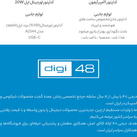
آداپتور 1آمپر آیفون
آداپتور اورجینال اپل 20W
لوازم جانبی
لوازم جانبی
اداپتور شارژ مخصوص ساعت های
هوشمند و ایرپاد
آداپتور اورجینال(100%) برند اپل(apple)
باعث نگهداری بهتر از باتری میشود
مدل A2344
شارژ شدن محصول با امپر پایین
USB-C
MHJF3B/A
20W
پین های تاشو
طراحی کالیفرنیا،ساخت چین
کلاویه های قابل انعطاف
سازگار با اپل واچ.آیفون و آی پد و...
دیجی ۴۸ با بیش از ۱۲ سال سابقه، مرجع تخصصی پخش عمده گجت، محصولات شیائومی و
اسپیکر در ایران است.
ما با واردات مستقیم از چین، جدیدترین محصولات دیجیتال را بدون واسطه و با قیمت رقابتی
به سراسر کشور عرضه می‌کنیم.
هدف دیجی ۴۸ ارائه کالای اصل، همکاری مطمئن و پشتیبانی حرفه‌ای برای فروشگاه‌ها و
همکاران سراسر ایران است.